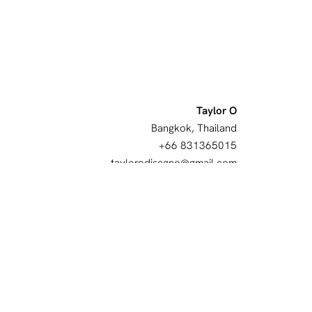
Taylor O
Bangkok, Thailand
+66 831365015
taylorodisegno@gmail.com