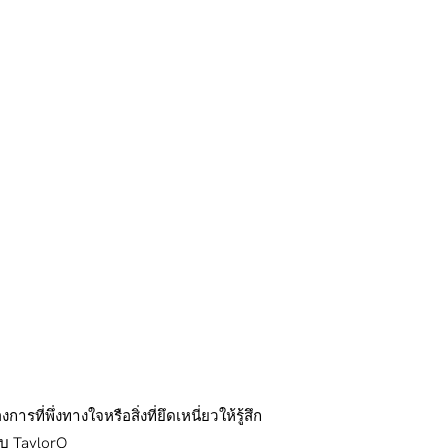
พึ่งทางใจหรือสิ่งที่ยึดเหนี่ยวให้รู้สึก
บบ TaylorO